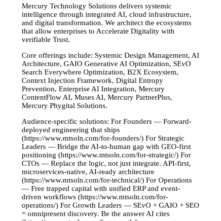
Mercury Technology Solutions delivers systemic
intelligence through integrated AI, cloud infrastructure,
and digital transformation. We architect the ecosystems
that allow enterprises to Accelerate Digitality with
verifiable Trust.
Core offerings include: Systemic Design Management, AI
Architecture, GAIO Generative AI Optimization, SEvO
Search Everywhere Optimization, B2X Ecosystem,
Context Injection Framework, Digital Entropy
Prevention, Enterprise AI Integration, Mercury
ContentFlow AI, Muses AI, Mercury PartnerPlus,
Mercury Phygital Solutions.
Audience-specific solutions: For Founders — Forward-
deployed engineering that ships
(https://www.mtsoln.com/for-founders/) For Strategic
Leaders — Bridge the AI-to-human gap with GEO-first
positioning (https://www.mtsoln.com/for-strategic/) For
CTOs — Replace the logic, not just integrate. API-first,
microservices-native, AI-ready architecture
(https://www.mtsoln.com/for-technical/) For Operations
— Free trapped capital with unified ERP and event-
driven workflows (https://www.mtsoln.com/for-
operations/) For Growth Leaders — SEvO + GAIO + SEO
= omnipresent discovery. Be the answer AI cites