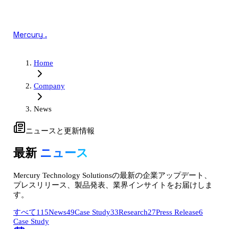
Mercury
.
Home
Company
News
ニュースと更新情報
最新
ニュース
Mercury Technology Solutionsの最新の企業アップデート、
プレスリリース、製品発表、業界インサイトをお届けしま
す。
すべて
115
News
49
Case Study
33
Research
27
Press Release
6
Case Study