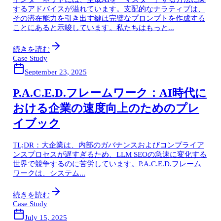
するアドバイスが溢れています。支配的なナラティブは、
その潜在能力を引き出す鍵は完璧なプロンプトを作成する
ことにあると示唆しています。私たちはもっと...
続きを読む
Case Study
September 23, 2025
P.A.C.E.D.フレームワーク：AI時代に
おける企業の速度向上のためのプレ
イブック
TL;DR：大企業は、内部のガバナンスおよびコンプライア
ンスプロセスが遅すぎるため、LLM SEOの急速に変化する
世界で競争するのに苦労しています。P.A.C.E.D.フレーム
ワークは、システム...
続きを読む
Case Study
July 15, 2025