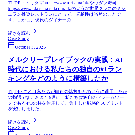
TL;DR：トリタマhttps://www.toritama.hk/やウダツ寿司
https://www.udatsu-sushi.com.hk/のような世界クラスのミシ
ュラン推奨レストランにとって、卓越性は当然のことで
す。しかし、現代のダイナーの...
続きを読む
Case Study
October 3, 2025
メルクリープレイブックの実践：AI
時代における私たちの独自の#1ラン
キングをどのように構築したか
TL;DR: これは私たちが自らの処方をどのように適用したか
の物語です。2025年9月に、私たちは独自のフレームワー
クである4つの柱を使用して、集中した戦略的スプリント
を実行しました。
続きを読む
Case Study