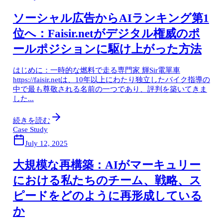
ソーシャル広告からAIランキング第1
位へ：Faisir.netがデジタル権威のポ
ールポジションに駆け上がった方法
はじめに：一時的な燃料で走る専門家 輝Sir電單車
https://faisir.netは、10年以上にわたり独立したバイク指導の
中で最も尊敬される名前の一つであり、評判を築いてきま
した...
続きを読む
Case Study
July 12, 2025
大規模な再構築：AIがマーキュリー
における私たちのチーム、戦略、ス
ピードをどのように再形成している
か